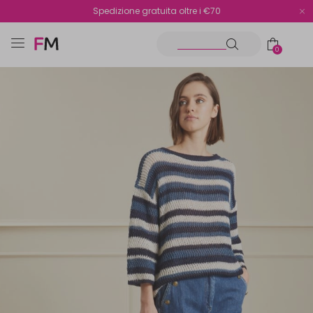
Spedizione gratuita oltre i €70
Reso facile e veloce
0