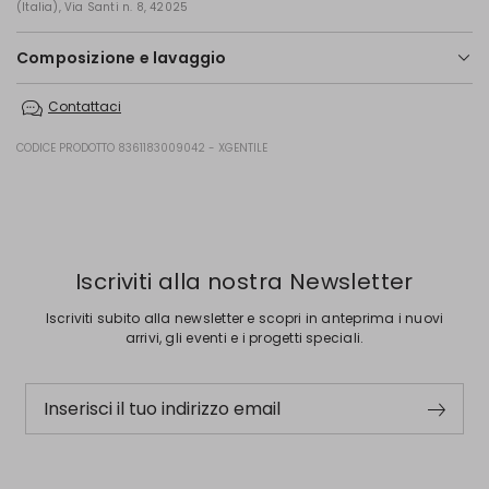
(Italia), Via Santi n. 8, 42025
Composizione e lavaggio
Lavare a mano acqua fredda max 40°; non candeggiare; non
Contattaci
asciugare in tamburo; asciugare appeso in ombra; ferro tiepido max
120 gradi c; lavare a secco delicato con percloroetilene; non lavare ad
umido professionale.
CODICE PRODOTTO 8361183009042 - XGENTILE
100% lino.
Precedente
Successivo
Iscriviti alla nostra Newsletter
Iscriviti subito alla newsletter e scopri in anteprima i nuovi
arrivi, gli eventi e i progetti speciali.
Inserisci il tuo indirizzo email