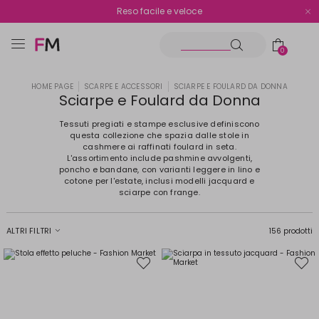
Spedizione gratuita oltre i €70
Reso facile e veloce
0
HOME PAGE
SCARPE E ACCESSORI
SCIARPE E FOULARD DA DONNA
Sciarpe e Foulard da Donna
Tessuti pregiati e stampe esclusive definiscono
questa collezione che spazia dalle stole in
cashmere ai raffinati foulard in seta.
L'assortimento include pashmine avvolgenti,
poncho e bandane, con varianti leggere in lino e
cotone per l'estate, inclusi modelli jacquard e
sciarpe con frange.
ALTRI FILTRI
156 prodotti
Sposta
Spost
nella
nella
wishlist
wishli