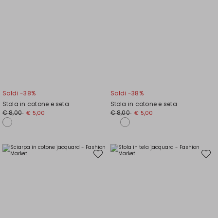
Saldi -38%
Saldi -38%
Stola in cotone e seta
Stola in cotone e seta
Prezzo
Nuovo
Prezzo
Nuovo
€ 8,00
€ 8,00
€ 5,00
€ 5,00
originale
prezzo
originale
prezzo
€
€
€
€
8,00
5,00
8,00
5,00
Sposta
Spost
nella
nella
wishlist
wishli