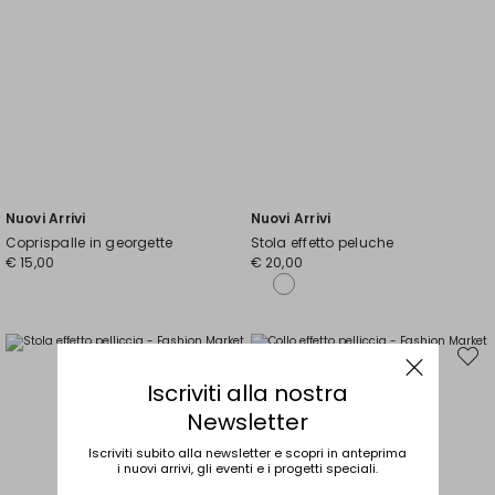
Nuovi Arrivi
Nuovi Arrivi
Coprispalle in georgette
Stola effetto peluche
€ 15,00
€ 20,00
Sposta
Spost
nella
nella
wishlist
wishli
Iscriviti alla nostra
Newsletter
Iscriviti subito alla newsletter e scopri in anteprima
i nuovi arrivi, gli eventi e i progetti speciali.