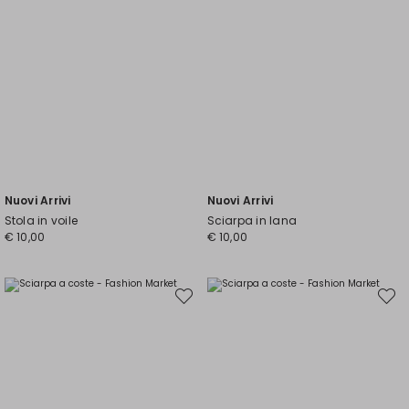
Nuovi Arrivi
Nuovi Arrivi
Stola in voile
Sciarpa in lana
€ 10,00
€ 10,00
Sposta
Spost
nella
nella
wishlist
wishli