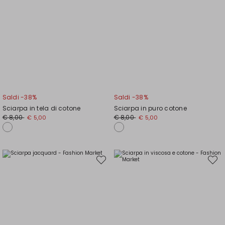
Saldi -38%
Saldi -38%
Sciarpa in tela di cotone
Sciarpa in puro cotone
Prezzo
Nuovo
Prezzo
Nuovo
€ 8,00
€ 8,00
€ 5,00
€ 5,00
originale
prezzo
originale
prezzo
€
€
€
€
8,00
5,00
8,00
5,00
Sposta
Spost
nella
nella
wishlist
wishli