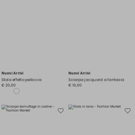
Nuovi Arrivi
Nuovi Arrivi
Stola effetto pelliccia
Sciarpa jacquard a fantasia
€ 20,00
€ 10,00
Sposta
Spost
nella
nella
wishlist
wishli