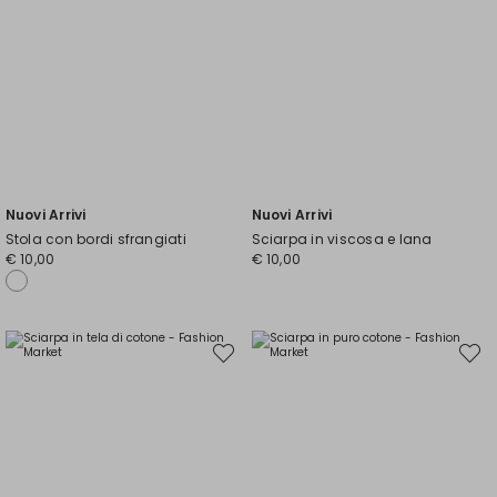
Nuovi Arrivi
Nuovi Arrivi
Stola con bordi sfrangiati
Sciarpa in viscosa e lana
€ 10,00
€ 10,00
Sposta
Spost
nella
nella
wishlist
wishli