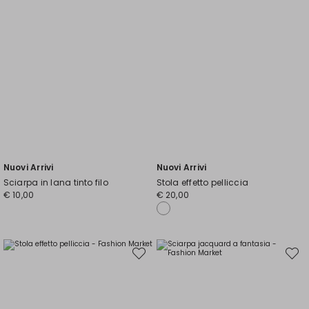
Nuovi Arrivi
Nuovi Arrivi
Sciarpa in lana tinto filo
Stola effetto pelliccia
€ 10,00
€ 20,00
Sposta
Spost
nella
nella
wishlist
wishli