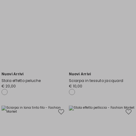
Nuovi Arrivi
Nuovi Arrivi
Stola effetto peluche
Sciarpa in tessuto jacquard
€ 20,00
€ 10,00
Sposta
Spost
nella
nella
wishlist
wishli