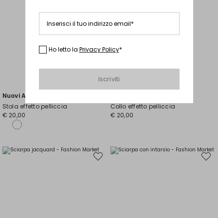
Inserisci il tuo indirizzo email*
Ho letto la
Privacy Policy
*
Iscriviti
Nuovi Arrivi
Nuovi Arrivi
Stola effetto pelliccia
Collo effetto pelliccia
€ 20,00
€ 20,00
Sposta
Spost
nella
nella
wishlist
wishli