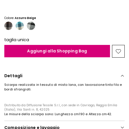
Colore:
Azzurro Beige
taglia unica
Aggiungi alla Shopping Bag
Spos
nella
wishl
Dettagli
Sciarpa realizzata in tessuto di misto lana, con lavorazione tinto filo e
bordi sfrangiati.
Distribuito da Diffusione Tessile S.r.l., con sede in Cavriago, Reggio Emilia
(Italia), Via Santi n. 8, 42025
Le misure della sciarpa sono: Lunghezza cm190 e Altezza cm42.
Composizione e lavaggio