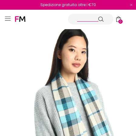
Spedizione gratuita oltre i €70
Reso facile e veloce
0