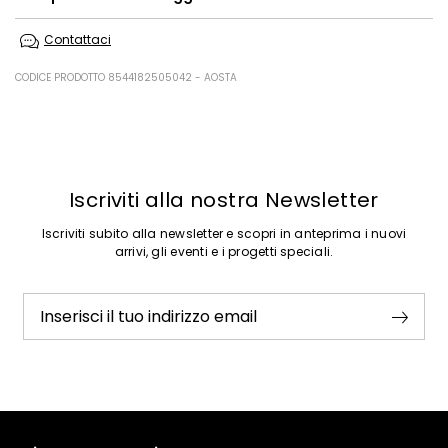
Non lavare in acqua; non candeggiare; non asciugare in tamburo;
Contattaci
ferro tiepido max 120 gradi c; lavare a secco con percloroetilene; non
lavare ad umido professionale.
CODICE PRODOTTO 8544182505042 - AOSTA
50% acrilica, 50% lana.
Precedente
Successivo
Iscriviti alla nostra Newsletter
Iscriviti subito alla newsletter e scopri in anteprima i nuovi
arrivi, gli eventi e i progetti speciali.
Inserisci il tuo indirizzo email