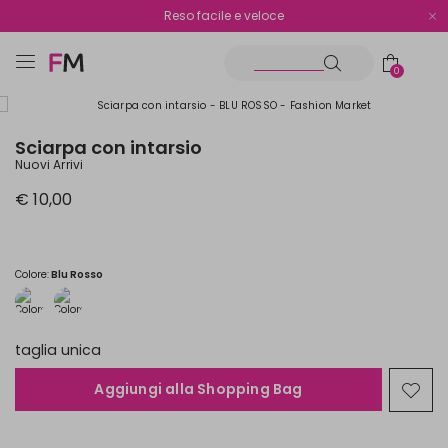
Spedizione gratuita oltre i €70
Reso facile e veloce
0
Sciarpa con intarsio
Nuovi Arrivi
€ 10,00
Colore:
Blu Rosso
taglia unica
Aggiungi alla Shopping Bag
Spos
nella
wishl