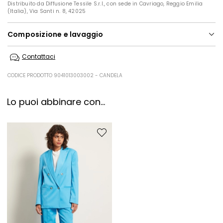
Distribuito da Diffusione Tessile S.r.l., con sede in Cavriago, Reggio Emilia
(Italia), Via Santi n. 8, 42025
Composizione e lavaggio
Non lavare in acqua; non candeggiare; non asciugare in tamburo;
Contattaci
stirare a max 110; lavare a secco delicato con percloroetilene.
Tessuto 82% poliestere, 16% viscosa, 2% elastan; fodera 62% acetato,
CODICE PRODOTTO 9041013003002 - CANDELA
38% poliestere.
Lo puoi abbinare con...
Sposta nella wishlist