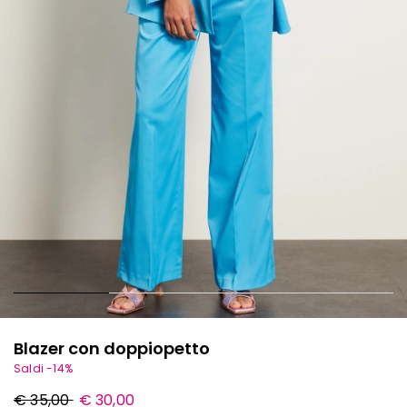
Blazer con doppiopetto
Saldi -14%
Prezzo
Nuovo
€ 35,00
€ 30,00
originale
prezzo