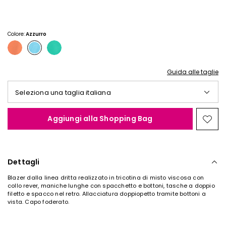
€
€
35,00
30,00
Colore:
Azzurro
Guida alle taglie
Seleziona una taglia italiana
Aggiungi alla Shopping Bag
Spos
nella
wishl
Dettagli
Blazer dalla linea dritta realizzato in tricotina di misto viscosa con
collo rever, maniche lunghe con spacchetto e bottoni, tasche a doppio
filetto e spacco nel retro. Allacciatura doppiopetto tramite bottoni a
vista. Capo foderato.