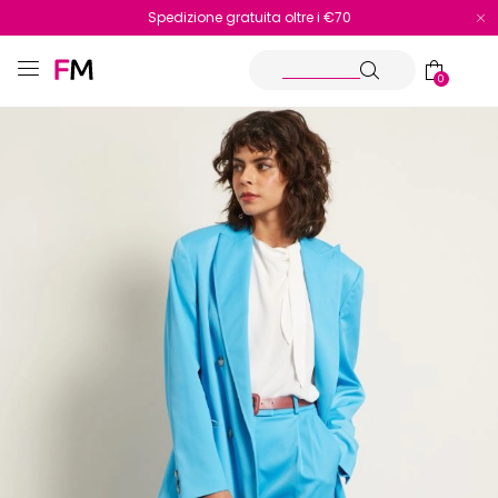
Spedizione gratuita oltre i €70
Reso facile e veloce
0