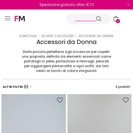
Spedizione gratuita oltre i €70
Reso facile e veloce
0
HOME PAGE
SCARPE E ACCESSORI
ACCESSORI DA DONNA
Accessori da Donna
Dalla piccola pelletteria agli accessori per capelli:
una proposta definita da elementi essenziali come
portafogli in pelle, portachiavi e fermagli, pensati
per aggiungere personalità a ogni outfit, dai toni
neutri ai tocchi di colore stagionali.
ALTRI FILTRI
(1)
4 prodotti
Sposta
Spost
nella
nella
wishlist
wishli