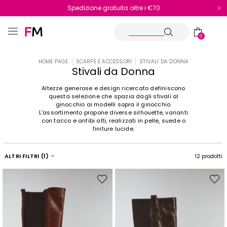
Spedizione gratuita oltre i €70
Reso facile e veloce
0
HOME PAGE
SCARPE E ACCESSORI
STIVALI DA DONNA
Stivali da Donna
Altezze generose e design ricercato definiscono
questa selezione che spazia dagli stivali al
ginocchio ai modelli sopra il ginocchio.
L'assortimento propone diverse silhouette, varianti
con tacco e anfibi alti, realizzati in pelle, suede o
finiture lucide.
ALTRI FILTRI
(1)
12 prodotti
Sposta
Spost
nella
nella
wishlist
wishli