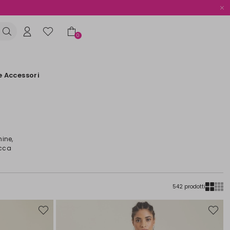
0
e Accessori
hine,
acca
542 prodotti
Sposta
Sposta
nella
nella
wishlist
wishlist