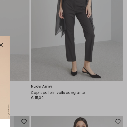
Nuovi Arrivi
Coprispalle in voile cangiante
€ 15,00
Sposta
Sposta
nella
nella