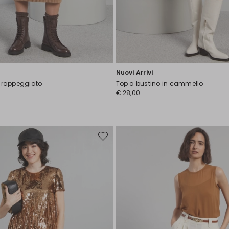
Nuovi Arrivi
drappeggiato
Top a bustino in cammello
€ 28,00
Sposta
nella
wishlist