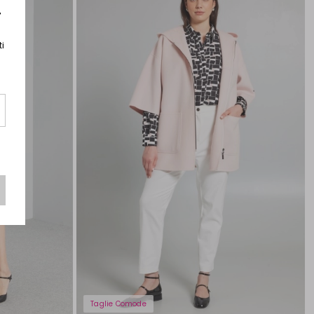
wishlist
wishlist
r
ti
Taglie Comode