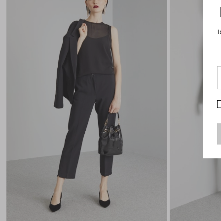
wishlist
I