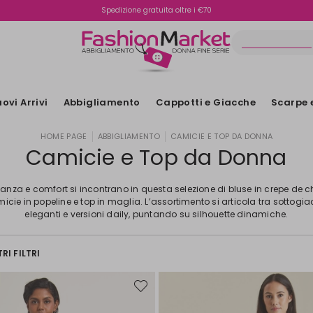
Spedizione gratuita oltre i €70
Reso facile e veloce
ovi Arrivi
Abbigliamento
Cappotti e Giacche
Scarpe 
HOME PAGE
ABBIGLIAMENTO
CAMICIE E TOP DA DONNA
Camicie e Top da Donna
anza e comfort si incontrano in questa selezione di bluse in crepe de c
icie in popeline e top in maglia. L’assortimento si articola tra sottogi
eleganti e versioni daily, puntando su silhouette dinamiche.
RI FILTRI
Sposta
nella
wishlist