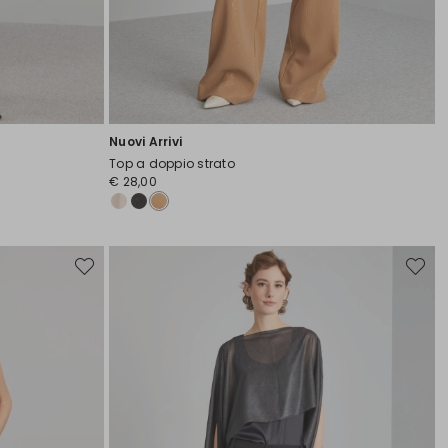
Nuovi Arrivi
Top a doppio strato
€ 28,00
Sposta
Sposta
nella
nella
wishlist
wishlist