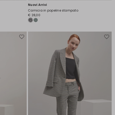
Nuovi Arrivi
Camicia in popeline stampato
€ 28,00
Sposta
Sposta
nella
nella
wishlist
wishlist