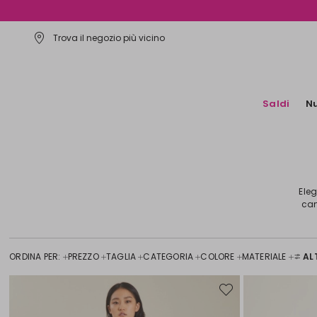
Trova il negozio più vicino
Saldi
Nu
Eleg
cam
ORDINA PER:
PREZZO
TAGLIA
CATEGORIA
COLORE
MATERIALE
ALT
Sposta
nella
wishlist