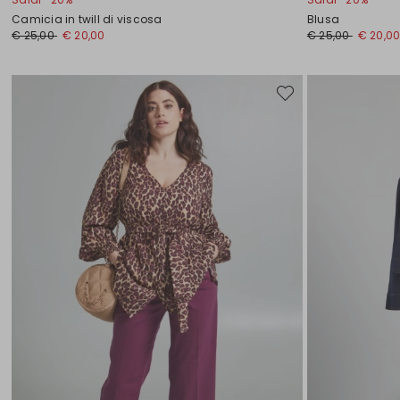
Camicia in twill di viscosa
Blusa
Prezzo
Nuovo
Prezzo
Nuovo
€ 25,00
€ 20,00
€ 25,00
€ 20,0
originale
prezzo
originale
prezzo
€
€
€
€
25,00
20,00
25,00
20,00
Sposta
nella
wishlist