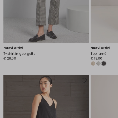
Nuovi Arrivi
Nuovi Arrivi
T-shirt in georgette
Top lamè
€ 28,00
€ 18,00
Sposta
nella
wishlist