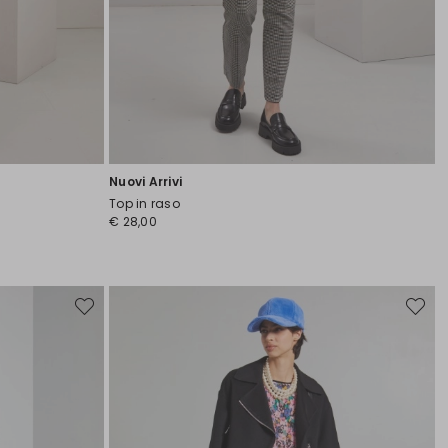
Nuovi Arrivi
Top in raso
€ 28,00
Sposta
Sposta
nella
nella
wishlist
wishlist