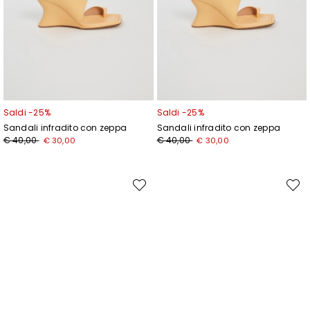
Saldi -25%
Saldi -25%
Sandali infradito con zeppa
Sandali infradito con zeppa
Prezzo
Nuovo
Prezzo
Nuovo
€ 40,00
€ 40,00
€ 30,00
€ 30,00
originale
prezzo
originale
prezzo
€
€
€
€
40,00
30,00
40,00
30,00
Sposta
Spost
nella
nella
wishlist
wishli