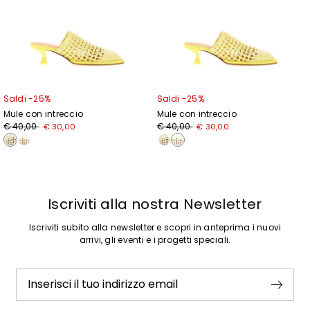
Saldi -25%
Saldi -25%
Mule con intreccio
Mule con intreccio
Prezzo
Nuovo
Prezzo
Nuovo
€ 40,00
€ 40,00
€ 30,00
€ 30,00
originale
prezzo
originale
prezzo
€
€
€
€
40,00
30,00
40,00
30,00
Iscriviti alla nostra Newsletter
Iscriviti subito alla newsletter e scopri in anteprima i nuovi
arrivi, gli eventi e i progetti speciali.
Inserisci il tuo indirizzo email