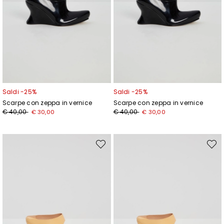
Saldi -25%
Saldi -25%
Scarpe con zeppa in vernice
Scarpe con zeppa in vernice
Prezzo
Nuovo
Prezzo
Nuovo
€ 40,00
€ 40,00
€ 30,00
€ 30,00
originale
prezzo
originale
prezzo
€
€
€
€
40,00
30,00
40,00
30,00
Sposta
Spost
nella
nella
wishlist
wishli