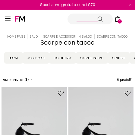
Spedizione gratuita oltre i €70
Reso facile e veloce
0
HOME PAGE
SALDI
SCARPE E ACCESSORI IN SALDO
SCARPE CON TACCO
Scarpe con tacco
BORSE
ACCESSORI
BIGIOTTERIA
CALZE E INTIMO
CINTURE
ALTRI FILTRI
(1)
6 prodotti
Sposta
Spost
nella
nella
wishlist
wishli