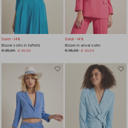
Saldi -14%
Saldi -14%
Blazer corto in taffetà
Blazer in enver satin
Prezzo
Nuovo
Prezzo
Nuovo
€ 35,00
€ 35,00
€ 30,00
€ 30,00
originale
prezzo
originale
prezzo
€
€
€
€
35,00
30,00
35,00
30,00
Sposta
Spost
nella
nella
wishlist
wishli