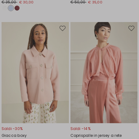
Prezzo
Nuovo
Prezzo
Nuovo
€ 35,00
€ 50,00
€ 30,00
€ 35,00
originale
prezzo
originale
prezzo
€
€
€
€
35,00
30,00
50,00
35,00
Sposta
Spost
nella
nella
wishlist
wishli
Saldi -30%
Saldi -14%
Giacca boxy
Coprispalle in jersey a rete