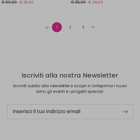
Prezzo
Nuovo
Prezzo
Nuovo
€ 50,00
€ 35,00
€ 35,00
€ 30,00
originale
prezzo
originale
prezzo
€
€
€
€
50,00
35,00
35,00
30,00
1
2
3
Iscriviti alla nostra Newsletter
Iscriviti subito alla newsletter e scopri in anteprima i nuovi
arrivi, gli eventi e i progetti speciali.
Inserisci il tuo indirizzo email