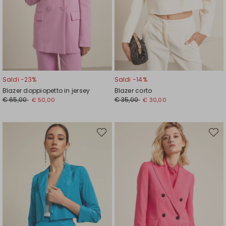
Saldi -23%
Saldi -14%
Blazer doppiopetto in jersey
Blazer corto
Prezzo
Nuovo
Prezzo
Nuovo
€ 65,00
€ 35,00
€ 50,00
€ 30,00
originale
prezzo
originale
prezzo
€
€
€
€
65,00
50,00
35,00
30,00
Sposta
Spost
nella
nella
wishlist
wishli