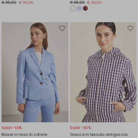
Prezzo
Nuovo
Prezzo
Nuovo
€ 35,00
€ 35,00
€ 30,00
€ 30,00
originale
prezzo
originale
prezzo
€
€
€
€
35,00
30,00
35,00
30,00
Sposta
Spost
nella
nella
wishlist
wishli
Saldi -14%
Saldi -30%
Blazer in raso di cotone
Giacca in tessuto antigoccia