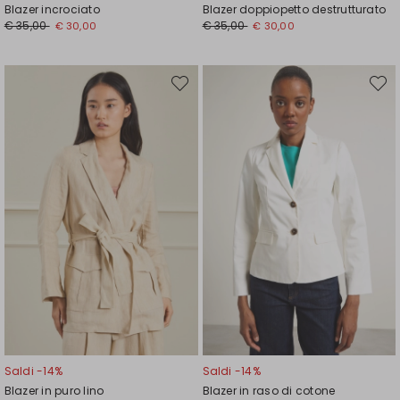
Blazer incrociato
Blazer doppiopetto destrutturato
Prezzo
Nuovo
Prezzo
Nuovo
€ 35,00
€ 35,00
€ 30,00
€ 30,00
originale
prezzo
originale
prezzo
€
€
€
€
35,00
30,00
35,00
30,00
Sposta
Spost
nella
nella
wishlist
wishli
Saldi -14%
Saldi -14%
Blazer in puro lino
Blazer in raso di cotone