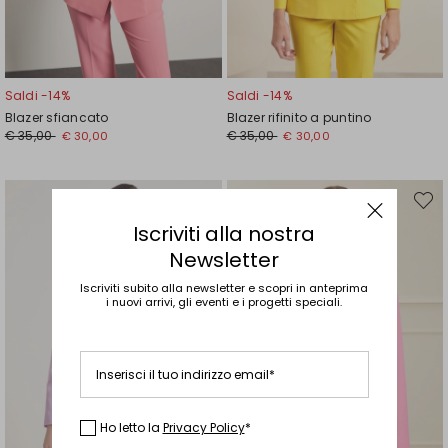
Saldi -14%
Saldi -14%
Blazer sfiancato
Blazer rifinito a puntino
Prezzo
Nuovo
Prezzo
Nuovo
€ 35,00
€ 35,00
€ 30,00
€ 30,00
originale
prezzo
originale
prezzo
€
€
€
€
35,00
30,00
35,00
30,00
Sposta
Spost
nella
nella
wishlist
wishli
Iscriviti alla nostra
Newsletter
Iscriviti subito alla newsletter e scopri in anteprima
i nuovi arrivi, gli eventi e i progetti speciali.
Inserisci il tuo indirizzo email*
Ho letto la
Privacy Policy
*