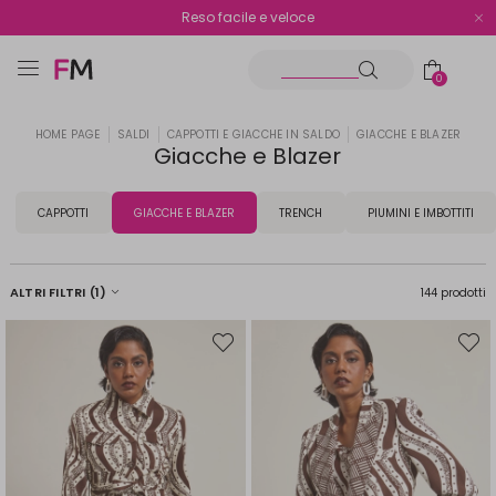
Spedizione gratuita oltre i €70
Reso facile e veloce
0
HOME PAGE
SALDI
CAPPOTTI E GIACCHE IN SALDO
GIACCHE E BLAZER
Giacche e Blazer
CAPPOTTI
GIACCHE E BLAZER
TRENCH
PIUMINI E IMBOTTITI
ALTRI FILTRI
(1)
144 prodotti
Sposta
Spost
nella
nella
wishlist
wishli