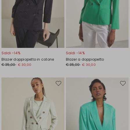
Saldi -14%
Saldi -14%
Blazer doppiopetto in cotone
Blazer a doppiopetto
Prezzo
Nuovo
Prezzo
Nuovo
€ 35,00
€ 35,00
€ 30,00
€ 30,00
originale
prezzo
originale
prezzo
€
€
€
€
35,00
30,00
35,00
30,00
Sposta
Spost
nella
nella
wishlist
wishli